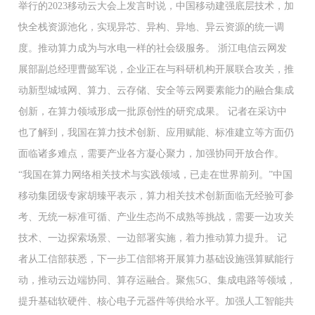
举行的2023移动云大会上发言时说，中国移动建强底层技术，加
快全栈资源池化，实现异芯、异构、异地、异云资源的统一调
度。推动算力成为与水电一样的社会级服务。 浙江电信云网发
展部副总经理曹懿军说，企业正在与科研机构开展联合攻关，推
动新型城域网、算力、云存储、安全等云网要素能力的融合集成
创新，在算力领域形成一批原创性的研究成果。 记者在采访中
也了解到，我国在算力技术创新、应用赋能、标准建立等方面仍
面临诸多难点，需要产业各方凝心聚力，加强协同开放合作。
“我国在算力网络相关技术与实践领域，已走在世界前列。”中国
移动集团级专家胡臻平表示，算力相关技术创新面临无经验可参
考、无统一标准可循、产业生态尚不成熟等挑战，需要一边攻关
技术、一边探索场景、一边部署实施，着力推动算力提升。 记
者从工信部获悉，下一步工信部将开展算力基础设施强算赋能行
动，推动云边端协同、算存运融合。聚焦5G、集成电路等领域，
提升基础软硬件、核心电子元器件等供给水平。加强人工智能共