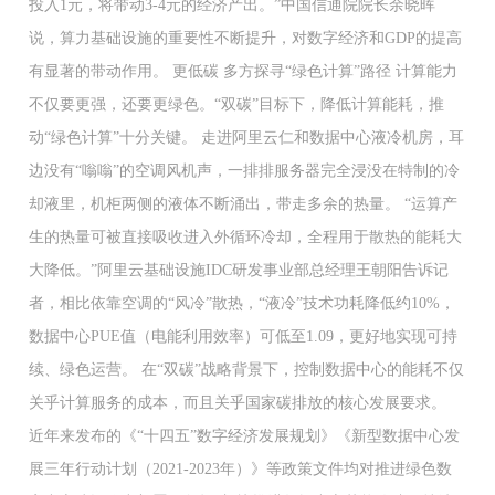
投入1元，将带动3-4元的经济产出。”中国信通院院长余晓晖
说，算力基础设施的重要性不断提升，对数字经济和GDP的提高
有显著的带动作用。 更低碳 多方探寻“绿色计算”路径 计算能力
不仅要更强，还要更绿色。“双碳”目标下，降低计算能耗，推
动“绿色计算”十分关键。 走进阿里云仁和数据中心液冷机房，耳
边没有“嗡嗡”的空调风机声，一排排服务器完全浸没在特制的冷
却液里，机柜两侧的液体不断涌出，带走多余的热量。 “运算产
生的热量可被直接吸收进入外循环冷却，全程用于散热的能耗大
大降低。”阿里云基础设施IDC研发事业部总经理王朝阳告诉记
者，相比依靠空调的“风冷”散热，“液冷”技术功耗降低约10%，
数据中心PUE值（电能利用效率）可低至1.09，更好地实现可持
续、绿色运营。 在“双碳”战略背景下，控制数据中心的能耗不仅
关乎计算服务的成本，而且关乎国家碳排放的核心发展要求。
近年来发布的《“十四五”数字经济发展规划》《新型数据中心发
展三年行动计划（2021-2023年）》等政策文件均对推进绿色数