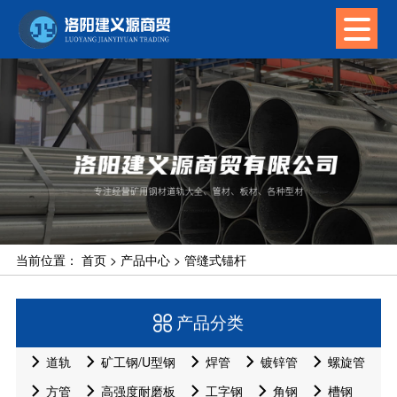
当前位置：
首页
>
产品中心
>
管缝式锚杆
产品分类
道轨
矿工钢/U型钢
焊管
镀锌管
螺旋管
方管
高强度耐磨板
工字钢
角钢
槽钢