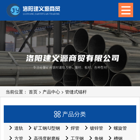
当前位置：
首页
>
产品中心
>
管缝式锚杆
产品分类
道轨
矿工钢/U型钢
焊管
镀锌管
螺旋管
方管
高强度耐磨板
工字钢
角钢
槽钢