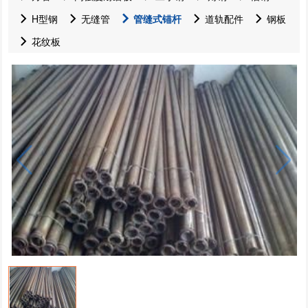
H型钢
无缝管
管缝式锚杆
道轨配件
钢板
花纹板