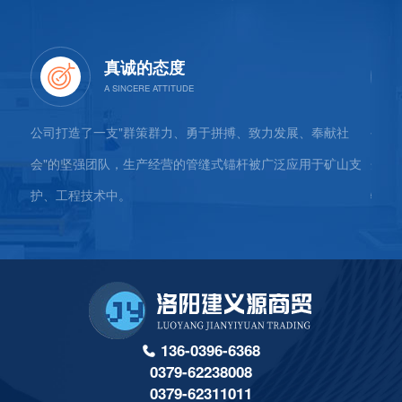
真诚的态度
公司、
公司打造了一支"群策群力、勇于拼搏、致力发展、奉献社
公司
、杭
会"的坚强团队，生产经营的管缝式锚杆被广泛应用于矿山支
企"
护、工程技术中。
物运
136-0396-6368
0379-62238008
0379-62311011