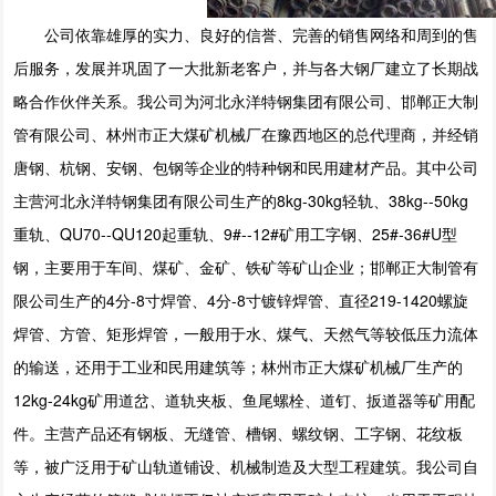
公司依靠雄厚的实力、良好的信誉、完善的销售网络和周到的售
后服务，发展并巩固了一大批新老客户，并与各大钢厂建立了长期战
略合作伙伴关系。我公司为河北永洋特钢集团有限公司、邯郸正大制
管有限公司、林州市正大煤矿机械厂在豫西地区的总代理商，并经销
唐钢、杭钢、安钢、包钢等企业的特种钢和民用建材产品。其中公司
主营河北永洋特钢集团有限公司生产的8kg-30kg轻轨、38kg--50kg
重轨、QU70--QU120起重轨、9#--12#矿用工字钢、25#-36#U型
钢，主要用于车间、煤矿、金矿、铁矿等矿山企业；邯郸正大制管有
限公司生产的4分-8寸焊管、4分-8寸镀锌焊管、直径219-1420螺旋
焊管、方管、矩形焊管，一般用于水、煤气、天然气等较低压力流体
的输送，还用于工业和民用建筑等；林州市正大煤矿机械厂生产的
12kg-24kg矿用道岔、道轨夹板、鱼尾螺栓、道钉、扳道器等矿用配
件。主营产品还有钢板、无缝管、槽钢、螺纹钢、工字钢、花纹板
等，被广泛用于矿山轨道铺设、机械制造及大型工程建筑。我公司自