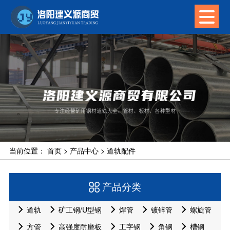
当前位置：
首页
>
产品中心
>
道轨配件
产品分类
道轨
矿工钢/U型钢
焊管
镀锌管
螺旋管
方管
高强度耐磨板
工字钢
角钢
槽钢