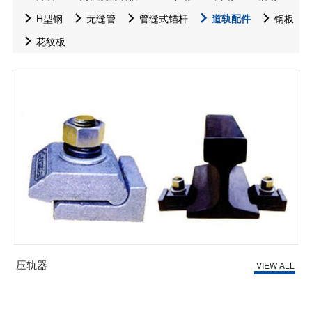
H型钢
无缝管
管缝式锚杆
道轨配件
钢板
花纹板
压轨器
VIEW ALL