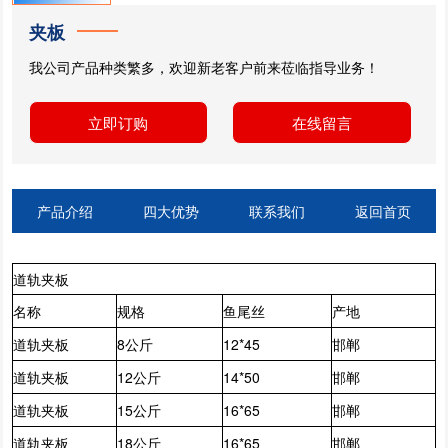
夹板
我公司产品种类繁多，欢迎新老客户前来莅临指导业务！
立即订购
在线留言
产品介绍
四大优势
联系我们
返回首页
道轨夹板
名称
规格
鱼尾丝
产地
道轨夹板
8公斤
12*45
邯郸
道轨夹板
12公斤
14*50
邯郸
道轨夹板
15公斤
16*65
邯郸
道轨夹板
18公斤
16*65
邯郸