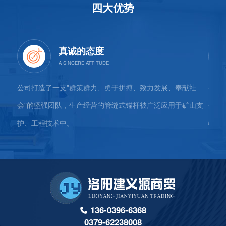
四大优势
真诚的态度
公司、
公司打造了一支"群策群力、勇于拼搏、致力发展、奉献社
公司
、杭
会"的坚强团队，生产经营的管缝式锚杆被广泛应用于矿山支
企"
护、工程技术中。
物运
136-0396-6368
0379-62238008