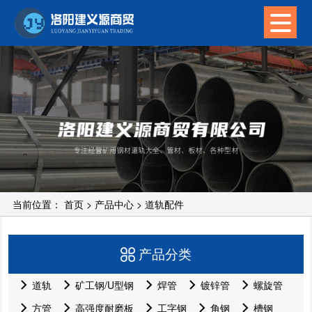
当前位置：
首页
>
产品中心
>
道轨配件
产品分类
道轨
矿工钢/U型钢
焊管
镀锌管
螺旋管
方管
高强度耐磨板
工字钢
角钢
槽钢