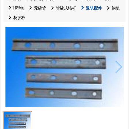
H型钢
无缝管
管缝式锚杆
道轨配件
钢板
花纹板