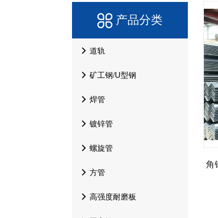
产品分类
道轨
矿工钢/U型钢
焊管
镀锌管
螺旋管
角
方管
高强度耐磨板