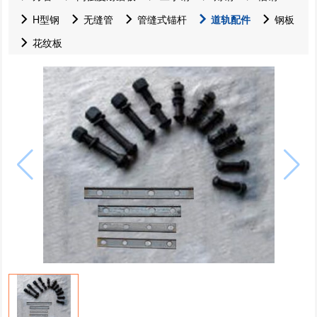
H型钢
无缝管
管缝式锚杆
道轨配件
钢板
花纹板