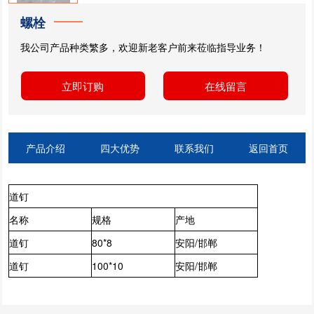
螺栓
我公司产品种类繁多，欢迎新老客户前来莅临指导业务！
立即订购
在线留言
产品介绍
四大优势
联系我们
返回首页
道钉
名称
规格
产地
道钉
80*8
安阳/邯郸
道钉
100*10
安阳/邯郸