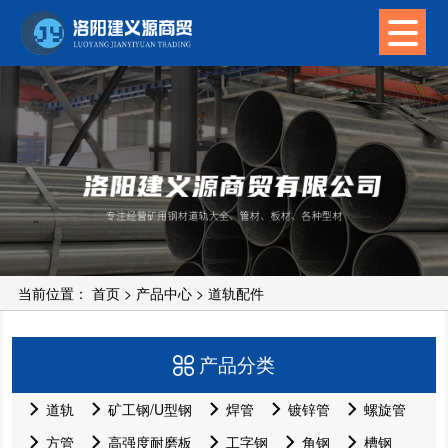
当前位置：
首页
>
产品中心
>
道轨配件
产品分类
道轨
矿工钢/U型钢
焊管
镀锌管
螺旋管
方管
高强度耐磨板
工字钢
角钢
槽钢