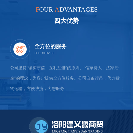
F
OUR
A
DVANTAGES
四大优势
全方位的服务
社
公司坚持"诚实守信、互利互进"的原则、"儒家待人，法家治
公司
山支
企"的理念，为客户提供全方位服务。公司自备行吊，代办货
地5
物运输，方便快捷，为您服务。
较大