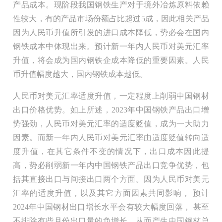
产品成本。现阶段我国钢铁生产对于境外冶炼原料依赖
性较大，有的产品市场份额占比超过5成，因此相关产品
因为人民币升值所引发的进口成本降低，势必会在国内
钢铁成本中体现出来。预计新一年内人民币对美元汇率
升值，将会成为国内钢铁企成本降低的重要因素。人民
币升值幅度越大，国内钢铁成本越低。
人民币对美元汇率适度升值，一定程度上削弱中国钢材
出口价格优势。如上所述，2023年中国钢铁产品出口增
势强劲，人民币对美元汇率的适度贬值，成为一大助力
因素。而新一年内人民币对美元汇率由适度贬值转向适
度升值，在其它条件不变的情况下，出口成本因此提
高，势必削弱新一年内中国钢铁产品出口竞争优势，包
括其直接出口与间接出口两个方面。因为人民币对美元
汇率的适度升值，以及其它方面因素共同影响， 预计
2024年中国钢材出口增长水平会有较大幅度回落， 甚至
不排除有些月份出口量的负增长，从而产生中国钢材总