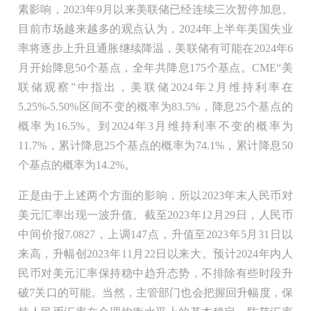
素影响，2023年9月以来美联储已经连续三次暂停加息。
目前市场越来越多的观点认为，2024年上半年美国失业
率将逐步上升且通胀继续降温，美联储有可能在2024年6
月开始降息50个基点，全年共降息175个基点。CME“美
联储观察”中指出，美联储2024年2月维持利率在
5.25%-5.50%区间不变的概率为83.5%，降息25个基点的
概率为16.5%。到2024年3月维持利率不变的概率为
11.7%，累计降息25个基点的概率为74.1%，累计降息50
个基点的概率为14.2%。
正是由于上述两个方面的影响，所以2023年末人民币对
美元汇率出现一波升值。截至2023年12月29日，人民币
中间价报7.0827，上调147点，升值至2023年5月31日以
来高，升幅创2023年11月22日以来大。预计2024年内人
民币对美元汇率保持稳中趋升态势，不排除有些时段升
破7关口的可能。当然，主管部门也会把握回升幅度，保