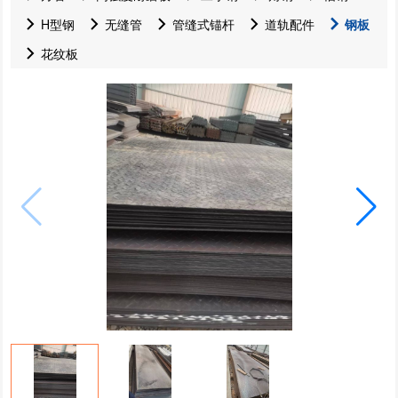
H型钢
无缝管
管缝式锚杆
道轨配件
钢板
花纹板