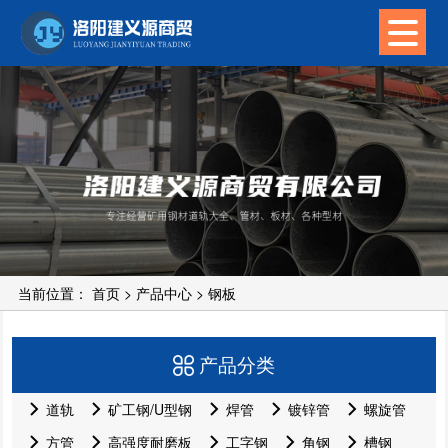
当前位置：
首页
>
产品中心
>
钢板
产品分类
道轨
矿工钢/U型钢
焊管
镀锌管
螺旋管
方管
高强度耐磨板
工字钢
角钢
槽钢