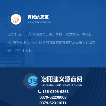
真诚的态度
公司、
公司打造了一支"群策群力、勇于拼搏、致力发展、奉献社
公司
、杭
会"的坚强团队，生产经营的管缝式锚杆被广泛应用于矿山支
企"
护、工程技术中。
物运
136-0396-6368
0379-62238008
0379-62311011