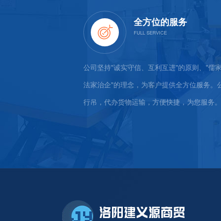
态度
全方位的服务
、勇于拼搏、致力发展、奉
公司坚持"诚实守信、互利互进"的原则、"儒
经营的管缝式锚杆被广泛应
法家治企"的理念，为客户提供全方位服务。
中。
行吊，代办货物运输，方便快捷，为您服务