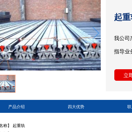
起重
我公司
指导业
立
产品介绍
四大优势
联
名称】 起重轨