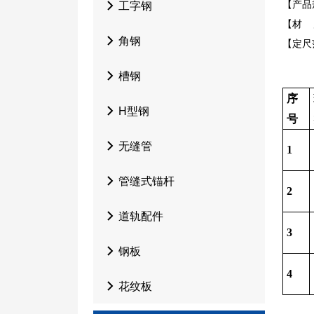
工字钢
【产品规格
【材 质
角钢
【定尺范
槽钢
序
H型钢
号
无缝管
1
管缝式锚杆
2
道轨配件
3
钢板
4
花纹板