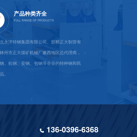
产品种类齐全
真诚的
北永洋特钢集团有限公司、邯郸正大制管有
公司打造了一支"群策群力
林州市正大煤矿机械厂豫西地区总代理商，
献社会"的坚强团队，生产
钢、杭钢、安钢、包钢等企业的特种钢和民
用于矿山支护、工程技术中
品。
136-0396-6368